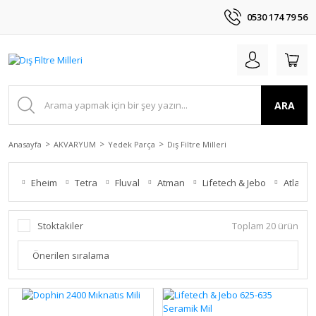
0530 174 79 56
ARA
Anasayfa
AKVARYUM
Yedek Parça
Dış Filtre Milleri
Eheim
Tetra
Fluval
Atman
Lifetech & Jebo
Atlantik
Stoktakiler
Toplam 20 ürün