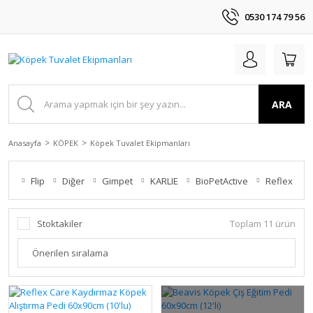
0530 174 79 56
ARA
Anasayfa
KÖPEK
Köpek Tuvalet Ekipmanları
Flip
Diğer
Gimpet
KARLIE
BioPetActive
Reflex
Stoktakiler
Toplam 11 ürün