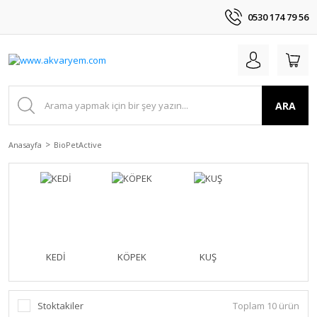
0530 174 79 56
ARA
Anasayfa
BioPetActive
KEDİ
KÖPEK
KUŞ
Stoktakiler
Toplam 10 ürün