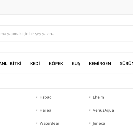
ANLI BİTKİ
KEDİ
KÖPEK
KUŞ
KEMİRGEN
SÜRÜ
Hsbao
Eheim
Hailea
VenusAqua
WaterBear
Jeneca