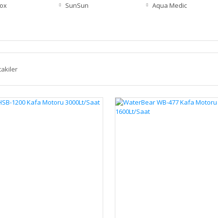
Box
SunSun
Aqua Medic
takiler