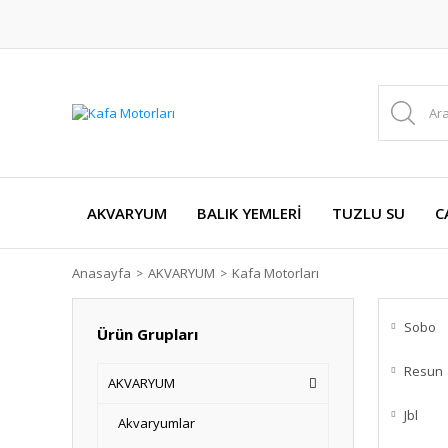
AKVARYUM
BALIK YEMLERİ
TUZLU SU
C
Anasayfa
AKVARYUM
Kafa Motorları
Sobo
Ürün Grupları
Resun
AKVARYUM
Jbl
Akvaryumlar