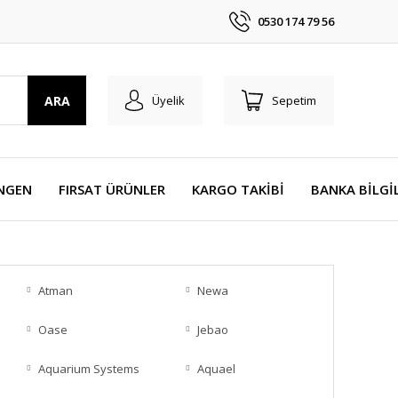
0530 174 79 56
ARA
Üyelik
Sepetim
NGEN
FIRSAT ÜRÜNLER
KARGO TAKİBİ
BANKA BİLGİ
Atman
Newa
Oase
Jebao
Aquarium Systems
Aquael