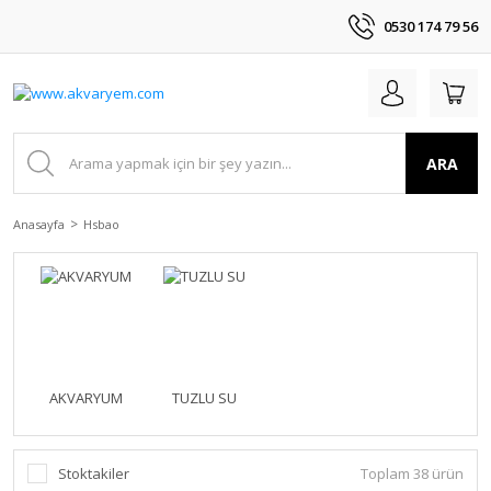
0530 174 79 56
ARA
Anasayfa
Hsbao
AKVARYUM
TUZLU SU
Stoktakiler
Toplam 38 ürün