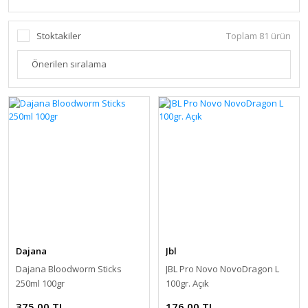
Stoktakiler
Toplam 81 ürün
Dajana
Jbl
Dajana Bloodworm Sticks
JBL Pro Novo NovoDragon L
250ml 100gr
100gr. Açık
375,00 TL
176,00 TL