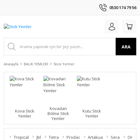
0530 174 79 56
ARA
Anasayfa
BALIK YEMLERİ
Stick Yemler
Kovadan
Kova Stick
Kutu Stick
Bölme Stick
Yemler
Yemler
Yemler
Tropical
Jbl
Tetra
Prodac
Artakua
Sera
Omeg