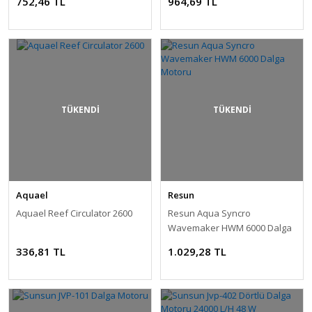
752,46 TL
964,69 TL
TÜKENDİ
TÜKENDİ
Aquael
Resun
Aquael Reef Circulator 2600
Resun Aqua Syncro
Wavemaker HWM 6000 Dalga
Motoru
336,81 TL
1.029,28 TL