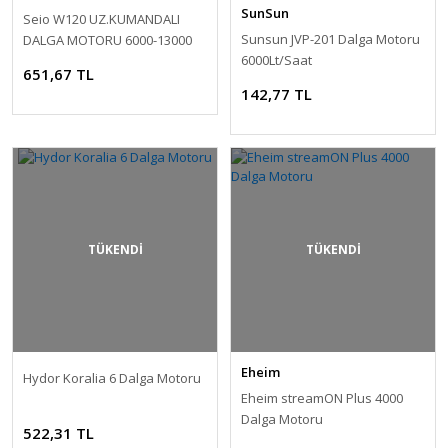
SunSun
Seio W120 UZ.KUMANDALI
Sunsun JVP-201 Dalga Motoru
DALGA MOTORU 6000-13000
6000Lt/Saat
L/H
651,67 TL
142,77 TL
TÜKENDİ
TÜKENDİ
Eheim
Hydor Koralia 6 Dalga Motoru
Eheim streamON Plus 4000
Dalga Motoru
522,31 TL