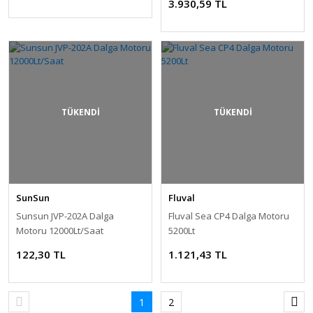
3.930,59 TL
TÜKENDİ
TÜKENDİ
SunSun
Fluval
Sunsun JVP-202A Dalga
Fluval Sea CP4 Dalga Motoru
Motoru 12000Lt/Saat
5200Lt
122,30 TL
1.121,43 TL
1
2