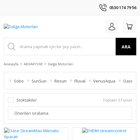
0530 174 79 56
ARA
Anasayfa
AKVARYUM
Dalga Motorları
Sobo
SunSun
Resun
Fluval
VenusAqua
Oase
Stoktakiler
Toplam 37 ürün