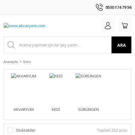
0530 174 79 56
ARA
Anasayfa
Sobo
AKVARYUM
KEDİ
SÜRÜNGEN
Stoktakiler
Toplam 253 ürün