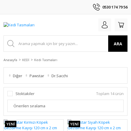
0530 174 79 56
ARA
Anasayfa
KEDİ
Kedi Tasmaları
Diğer
Pawstar
Dr.Sacchi
Stoktakiler
Toplam 14 ürün
YENİ
YENİ