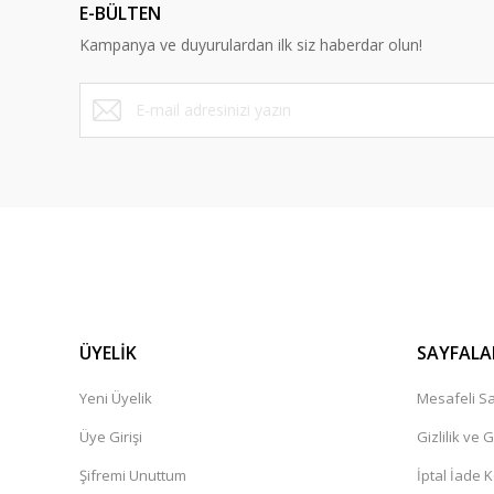
E-BÜLTEN
Ürün bilgilerinde hatalar bulunuyor.
Kampanya ve duyurulardan ilk siz haberdar olun!
Ürün fiyatı diğer sitelerden daha pahalı.
Bu ürüne benzer farklı alternatifler olmalı.
ÜYELİK
SAYFALA
Yeni Üyelik
Mesafeli Sa
Üye Girişi
Gizlilik ve 
Şifremi Unuttum
İptal İade K