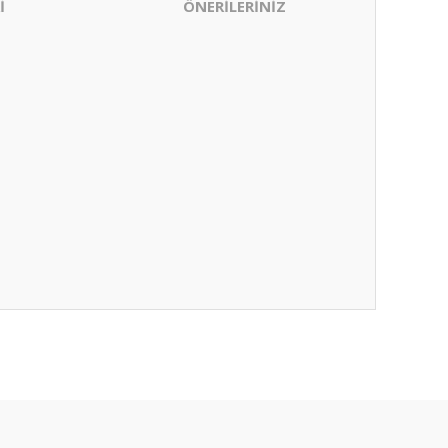
İ
ÖNERİLERİNİZ
ıza iletebilirsiniz.