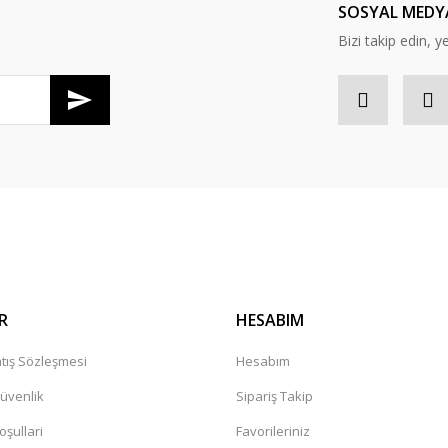
SOSYAL MEDY
Bizi takip edin, y
Gönder
R
HESABIM
tış Sözleşmesi
Hesabım
Güvenlik
Sipariş Takip
oşullari
Favorileriniz