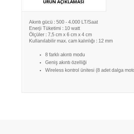
ÜRÜN AÇIKLAMASI
Akıntı gücü : 500 - 4.000 LT/Saat
Enerji Tüketimi : 10 watt
Ölçüler : 7,5 cm x 6 cm x 4 cm
Kullanılabilir max. cam kalınlığı : 12 mm
8 farklı akıntı modu
Geniş akıntı özelliği
Wireless kontrol ünitesi (8 adet dalga mot
Bu ürünün fiyat bilgisi, resim, ürün açıklamalarında ve diğ
Görüş ve önerileriniz için teşekkür ederiz.
Ürün resmi kalitesiz, bozuk veya görüntülenemiyor.
Ürün açıklamasında eksik bilgiler bulunuyor.