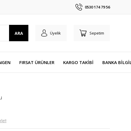
0530 174 79 56
ARA
Üyelik
Sepetim
NGEN
FIRSAT ÜRÜNLER
KARGO TAKİBİ
BANKA BİLGİ
u
le!!