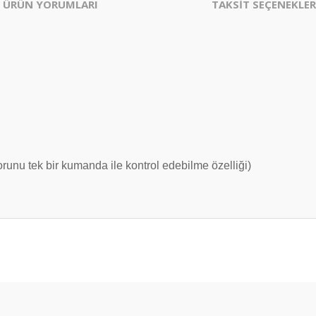
ÜRÜN YORUMLARI
TAKSİT SEÇENEKLER
orunu tek bir kumanda ile kontrol edebilme özelliği)
er konularda yetersiz gördüğünüz noktaları öneri formunu kullanarak tarafım
Bu ürüne ilk yorumu siz yapın!
Yorum Yaz