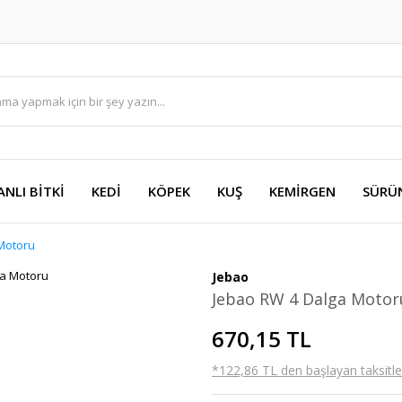
ANLI BİTKİ
KEDİ
KÖPEK
KUŞ
KEMİRGEN
SÜRÜ
Motoru
Jebao
Jebao RW 4 Dalga Motor
670,15 TL
*122,86 TL den başlayan taksitler