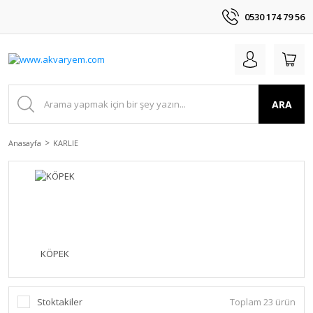
0530 174 79 56
ARA
Anasayfa
KARLIE
KÖPEK
Stoktakiler
Toplam 23 ürün