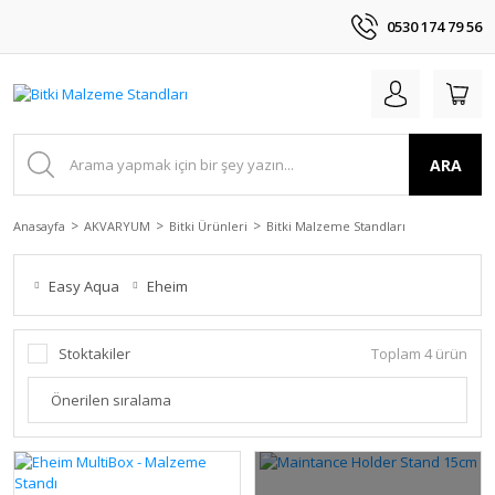
0530 174 79 56
ARA
Anasayfa
AKVARYUM
Bitki Ürünleri
Bitki Malzeme Standları
Easy Aqua
Eheim
Stoktakiler
Toplam 4 ürün