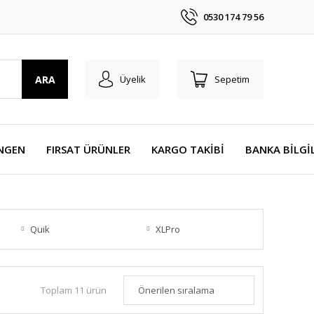
0530 174 79 56
ARA
Üyelik
Sepetim
NGEN
FIRSAT ÜRÜNLER
KARGO TAKİBİ
BANKA BİLGİ
Quik
XLPro
Toplam 11 ürün