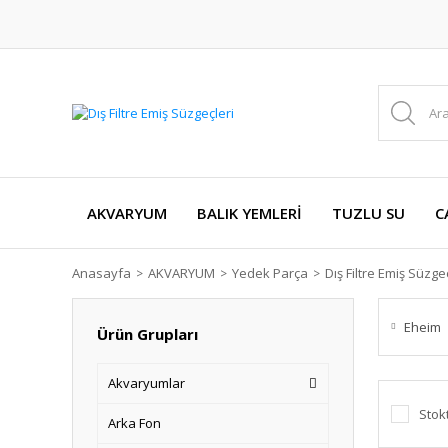
AKVARYUM
BALIK YEMLERİ
TUZLU SU
C
Anasayfa
AKVARYUM
Yedek Parça
Dış Filtre Emiş Süzge
Eheim
Ürün Grupları
Akvaryumlar
Stok
Arka Fon