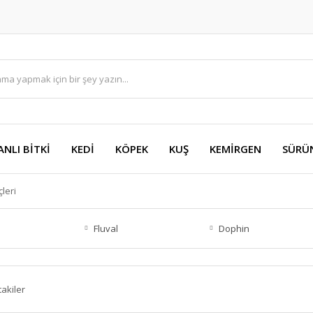
ANLI BİTKİ
KEDİ
KÖPEK
KUŞ
KEMİRGEN
SÜRÜ
çleri
Fluval
Dophin
takiler