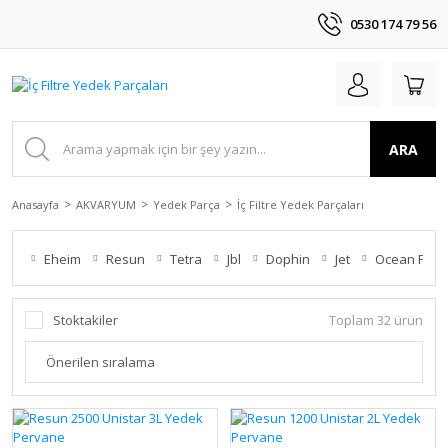
0530 174 79 56
ARA
Anasayfa
AKVARYUM
Yedek Parça
İç Filtre Yedek Parçaları
Eheim
Resun
Tetra
Jbl
Dophin
Jet
Ocean Free
Stoktakiler
Toplam 32 ürün