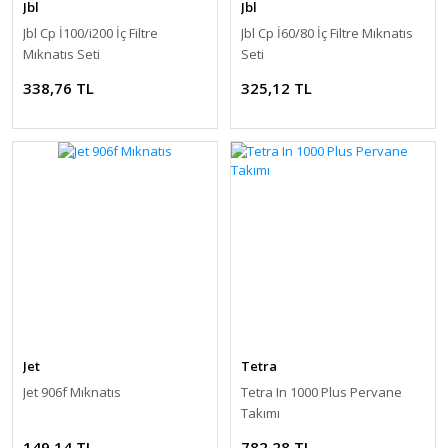
Jbl
Jbl
Jbl Cp İ100/i200 İç Filtre
Jbl Cp İ60/80 İç Filtre Mıknatıs
Mıknatıs Seti
Seti
338,76 TL
325,12 TL
Jet
Tetra
Jet 906f Mıknatıs
Tetra In 1000 Plus Pervane
Takımı
149,14 TL
782,28 TL