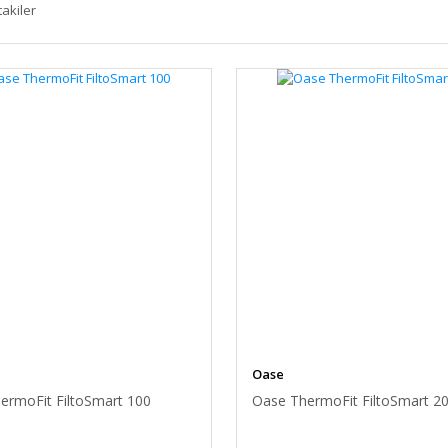
takiler
Oase
ermoFit FiltoSmart 100
Oase ThermoFit FiltoSmart 2