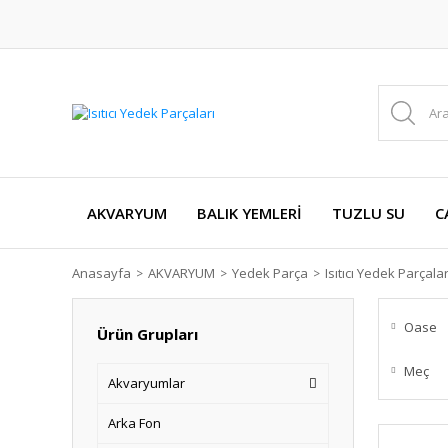
AKVARYUM
BALIK YEMLERİ
TUZLU SU
C
Anasayfa
AKVARYUM
Yedek Parça
Isıtıcı Yedek Parçalar
Oase
Ürün Grupları
Meç
Akvaryumlar
Arka Fon