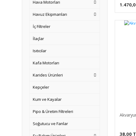
Hava Motorları
1.470,0
Havuz Ekipmanları
İç Filtreler
İlaçlar
Isıtıcılar
Kafa Motorları
Karides Ürünleri
Kepçeler
Kum ve Kayalar
Pipo & Üretim Filtreleri
Akvaryum
Soğutucu ve Fanlar
38,00 
Su Bakım Ürünleri