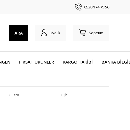
0530 174 79 56
ARA
Üyelik
Sepetim
NGEN
FIRSAT ÜRÜNLER
KARGO TAKİBİ
BANKA BİLGİ
İsta
Jbl