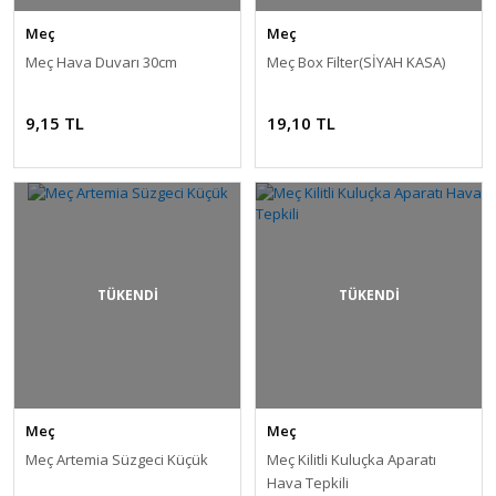
Meç
Meç
Meç Hava Duvarı 30cm
Meç Box Filter(SİYAH KASA)
9,15 TL
19,10 TL
TÜKENDİ
TÜKENDİ
Meç
Meç
Meç Artemia Süzgeci Küçük
Meç Kilitli Kuluçka Aparatı
Hava Tepkili