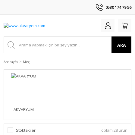
0530 174 79 56
ARA
Anasayfa
Meç
AKVARYUM
Stoktakiler
Toplam 28 ürün