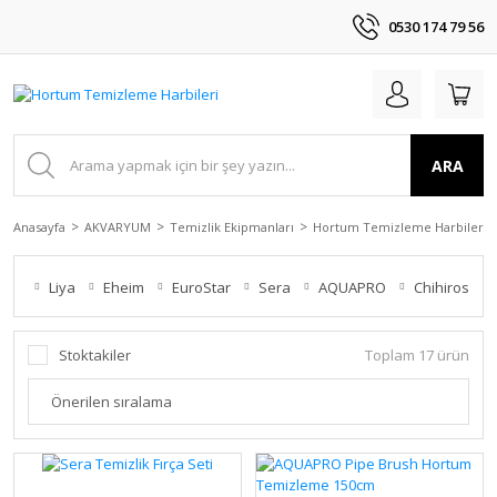
0530 174 79 56
ARA
Anasayfa
AKVARYUM
Temizlik Ekipmanları
Hortum Temizleme Harbileri
Liya
Eheim
EuroStar
Sera
AQUAPRO
Chihiros
Stoktakiler
Toplam 17 ürün