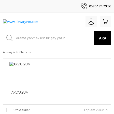
0530 174 79 56
ARA
Anasayfa
Chihiros
AKVARYUM
Stoktakiler
Toplam 29 ürün