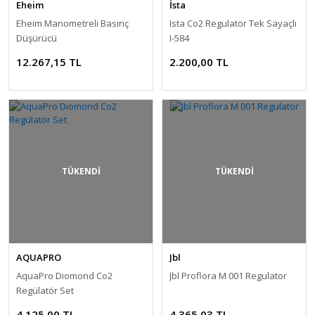
Eheim
İsta
Eheim Manometreli Basınç
Ista Co2 Regulatör Tek Sayaçlı
Düşürücü
I-584
12.267,15 TL
2.200,00 TL
TÜKENDİ
TÜKENDİ
AQUAPRO
Jbl
AquaPro Diomond Co2
Jbl Proflora M 001 Regulator
Regülatör Set
4.125,00 TL
4.365,03 TL