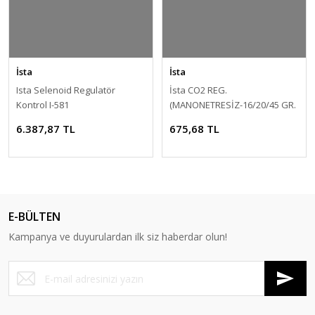
İsta
İsta
Ista Selenoid Regulatör
İsta CO2 REG.
Kontrol I-581
(MANONETRESİZ-16/20/45 GR.
TÜP İÇİN)
6.387,87 TL
675,68 TL
E-BÜLTEN
Kampanya ve duyurulardan ilk siz haberdar olun!