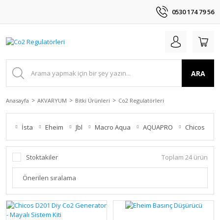
0530 174 79 56
ARA
Anasayfa
AKVARYUM
Bitki Ürünleri
Co2 Regulatörleri
İsta
Eheim
Jbl
Macro Aqua
AQUAPRO
Chicos
Stoktakiler
Toplam 24 ürün