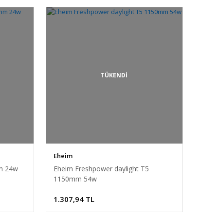
TÜKENDİ
Eheim
mm 24w
Eheim Freshpower daylight T5
1150mm 54w
1.307,94 TL