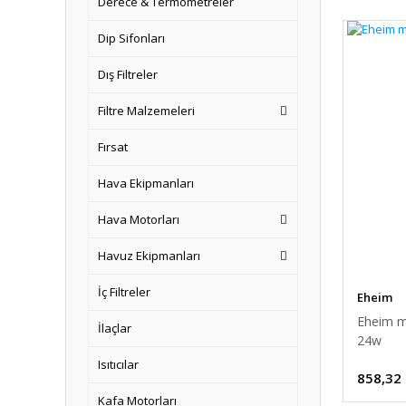
Derece & Termometreler
Dip Sifonları
Dış Filtreler
Filtre Malzemeleri
Fırsat
Hava Ekipmanları
Hava Motorları
Havuz Ekipmanları
İç Filtreler
Eheim
Eheim m
İlaçlar
24w
Isıtıcılar
858,32
Kafa Motorları