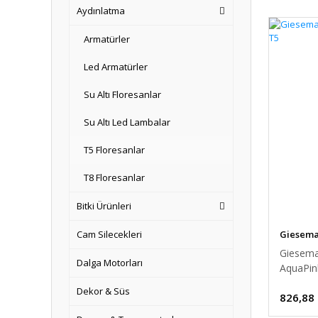
Aydınlatma
Armatürler
Led Armatürler
Su Altı Floresanlar
Su Altı Led Lambalar
T5 Floresanlar
T8 Floresanlar
Bitki Ürünleri
Giesem
Cam Silecekleri
Giesema
Dalga Motorları
AquaPin
Dekor & Süs
826,88