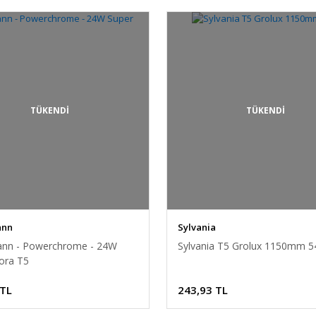
TÜKENDİ
TÜKENDİ
ann
Sylvania
nn - Powerchrome - 24W
Sylvania T5 Grolux 1150mm 
lora T5
 TL
243,93 TL