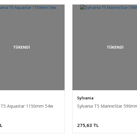
TÜKENDİ
TÜKENDİ
Sylvania
a T5 Aquastar 1150mm 54w
Sylvania T5 MarineStar 590
TL
275,63 TL