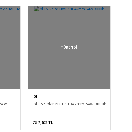
TÜKENDİ
Jbl
 24W
Jbl T5 Solar Natur 1047mm 54w 9000k
757,62 TL