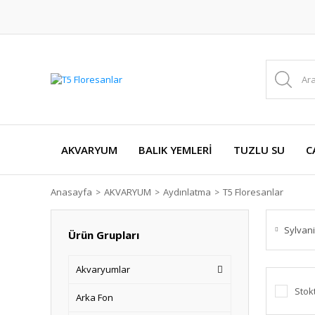
AKVARYUM
BALIK YEMLERİ
TUZLU SU
C
Anasayfa
AKVARYUM
Aydınlatma
T5 Floresanlar
Sylvan
Ürün Grupları
Akvaryumlar
Stok
Arka Fon