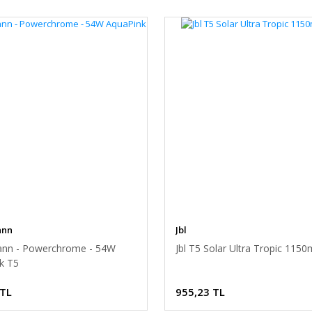
ann
Jbl
nn - Powerchrome - 54W
Jbl T5 Solar Ultra Tropic 11
k T5
 TL
955,23 TL