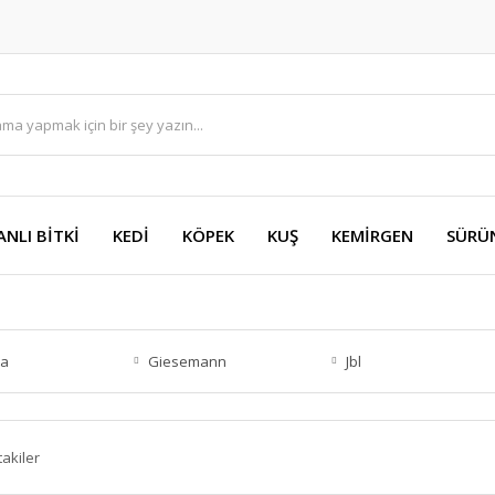
ANLI BİTKİ
KEDİ
KÖPEK
KUŞ
KEMİRGEN
SÜRÜ
ia
Giesemann
Jbl
takiler