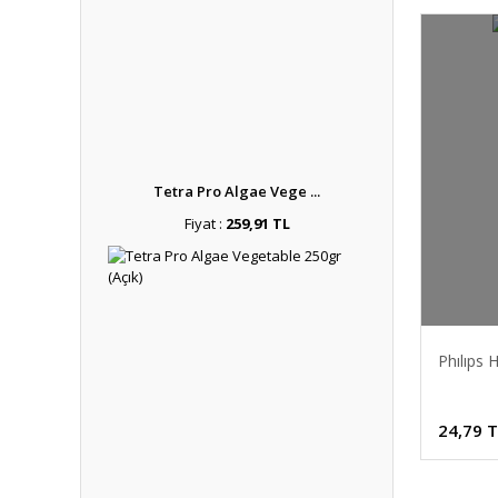
Tetra Pro Algae Vege ...
Fiyat :
259,91 TL
Phılıps
24,79 