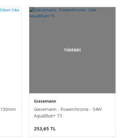
TÜKENDİ
Giesemann
 1150mm
Giesemann - Powerchrome - 54W
AquaBlue+ T5
253,65 TL