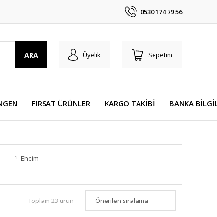
0530 174 79 56
ARA
Üyelik
Sepetim
NGEN
FIRSAT ÜRÜNLER
KARGO TAKİBİ
BANKA BİLGİ
Eheim
Toplam 23 ürün