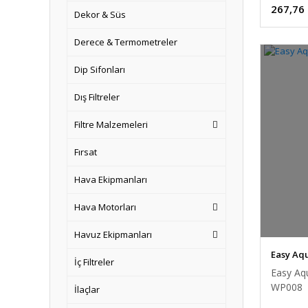
267,76
Dekor & Süs
Derece & Termometreler
Dip Sifonları
Dış Filtreler
Filtre Malzemeleri
Fırsat
Hava Ekipmanları
Hava Motorları
Havuz Ekipmanları
Easy Aq
İç Filtreler
Easy Aq
WP008
İlaçlar