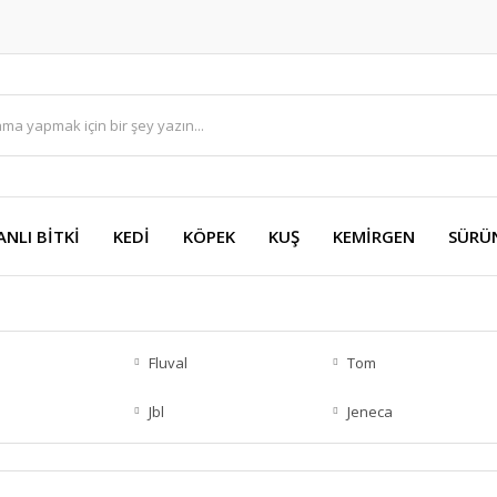
ANLI BİTKİ
KEDİ
KÖPEK
KUŞ
KEMİRGEN
SÜRÜ
Fluval
Tom
Jbl
Jeneca