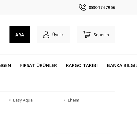
0530 174 79 56
ARA
Üyelik
Sepetim
NGEN
FIRSAT ÜRÜNLER
KARGO TAKİBİ
BANKA BİLGİ
Easy Aqua
Eheim