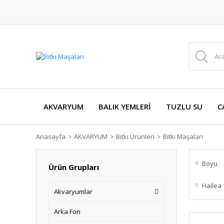
AKVARYUM
BALIK YEMLERİ
TUZLU SU
C
Anasayfa
AKVARYUM
Bitki Ürünleri
Bitki Maşaları
Boyu
Ürün Grupları
Hailea
Akvaryumlar
Arka Fon