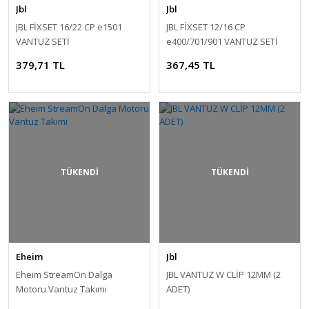
Jbl
Jbl
JBL FİXSET 16/22 CP e1501
JBL FİXSET 12/16 CP
VANTUZ SETİ
e400/701/901 VANTUZ SETİ
379,71 TL
367,45 TL
TÜKENDİ
TÜKENDİ
Eheim
Jbl
Eheim StreamOn Dalga
JBL VANTUZ W CLİP 12MM (2
Motoru Vantuz Takımı
ADET)