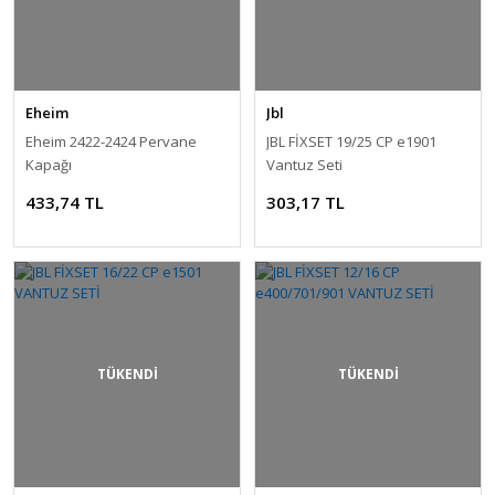
Eheim
Jbl
Eheim 2422-2424 Pervane
JBL FİXSET 19/25 CP e1901
Kapağı
Vantuz Seti
433,74 TL
303,17 TL
TÜKENDİ
TÜKENDİ