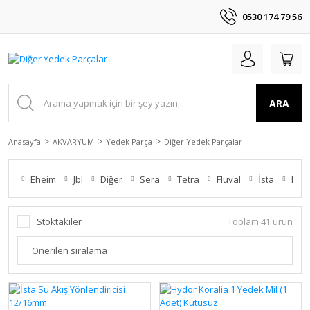
0530 174 79 56
ARA
Anasayfa
AKVARYUM
Yedek Parça
Diğer Yedek Parçalar
Eheim
Jbl
Diğer
Sera
Tetra
Fluval
İsta
Meç
Stoktakiler
Toplam 41 ürün