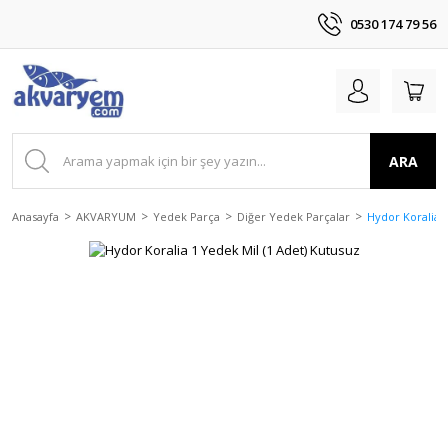
0530 174 79 56
ARA
Anasayfa
AKVARYUM
Yedek Parça
Diğer Yedek Parçalar
Hydor Koralia 