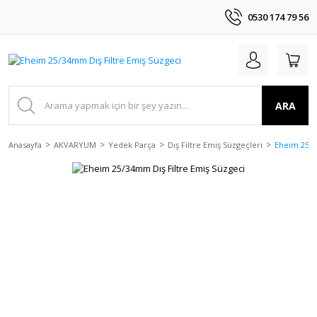
0530 174 79 56
ARA
Anasayfa
AKVARYUM
Yedek Parça
Dış Filtre Emiş Süzgeçleri
Eheim 25/3