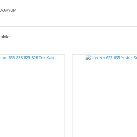
KVARYUM
takiler