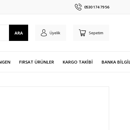
0530 174 79 56
ARA
Üyelik
Sepetim
NGEN
FIRSAT ÜRÜNLER
KARGO TAKİBİ
BANKA BİLGİ