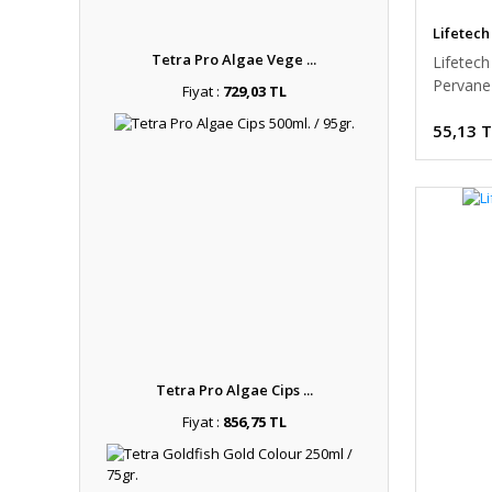
Lifetech
Tetra Pro Algae Vege ...
Lifetec
Pervane
Fiyat :
729,03 TL
55,13 
Tetra Pro Algae Cips ...
Fiyat :
856,75 TL