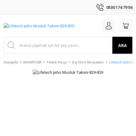
0530 174 79 56
ARA
Anasayfa
AKVARYUM
Yedek Parça
Dış Filtre Muslukları
Lifetech Jebo Mu