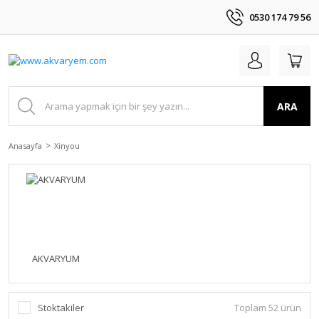
0530 174 79 56
ARA
Anasayfa
Xinyou
AKVARYUM
Stoktakiler
Toplam 52 ürün