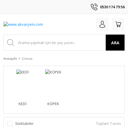
0530 174 79 56
ARA
Anasayfa
Crocus
KEDİ
KÖPEK
Stoktakiler
Toplam 7 ürün