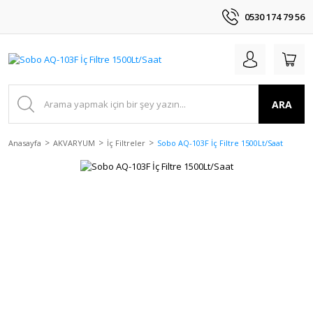
0530 174 79 56
ARA
Anasayfa
AKVARYUM
İç Filtreler
Sobo AQ-103F İç Filtre 1500Lt/Saat