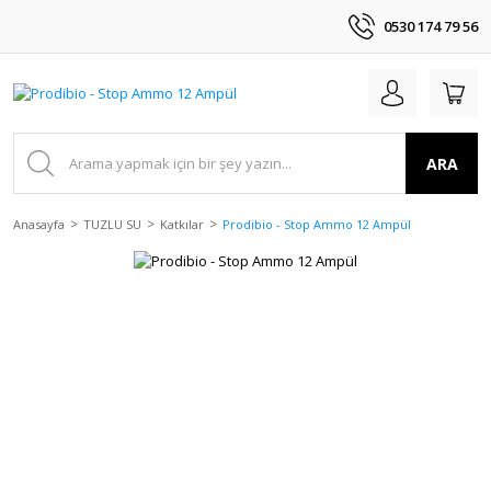
0530 174 79 56
ARA
Anasayfa
TUZLU SU
Katkılar
Prodibio - Stop Ammo 12 Ampül