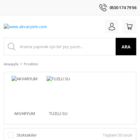
0530 174 79 56
ARA
Anasayfa
Prodibio
AKVARYUM
TUZLU SU
Stoktakiler
Toplam 50 ürün