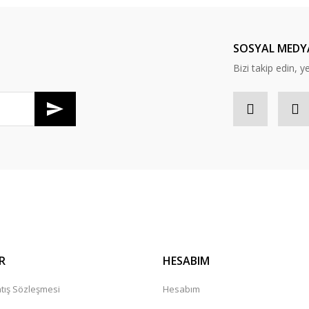
Yorum Yaz
SOSYAL MEDY
Bizi takip edin, y
Gönder
R
HESABIM
tış Sözleşmesi
Hesabım