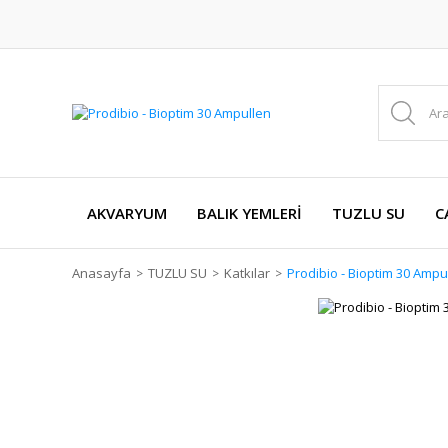
AKVARYUM
BALIK YEMLERİ
TUZLU SU
C
Anasayfa
TUZLU SU
Katkılar
Prodibio - Bioptim 30 Ampu