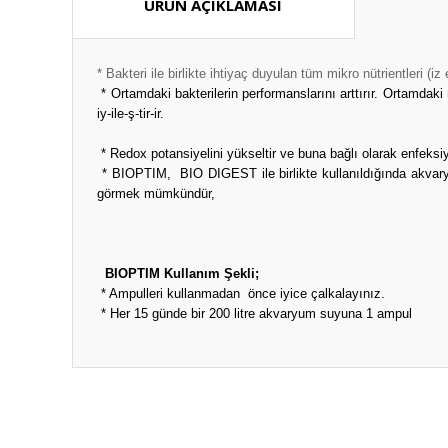
ÜRÜN AÇIKLAMASI
* Bakteri ile birlikte ihtiyaç duyulan tüm mikro nütrientleri (
* Ortamdaki bakterilerin performanslarını arttırır. Ortamdaki ni
iy-ile-ş-tir-ir.
* Redox potansiyelini yükseltir ve buna bağlı olarak enfeksi
* BIOPTIM,
BIO DIGEST ile birlikte kullanıldığında akvary
görmek mümkündür,
BIOPTIM Kullanım Şekli;
* Ampulleri kullanmadan
önce iyice çalkalayınız.
* Her 15 günde bir 200 litre akvaryum suyuna 1 ampul
Bu ürünün fiyat bilgisi, resim, ürün açıklamalarında ve diğ
Görüş ve önerileriniz için teşekkür ederiz.