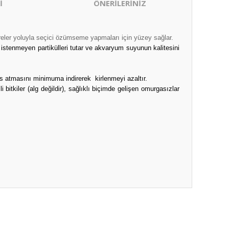
İ
ÖNERİLERİNİZ
 hücreler yoluyla seçici özümseme yapmaları için yüzey sağlar.
istenmeyen partikülleri tutar ve akvaryum suyunun kalitesini
us atmasını minimuma indirerek
kirlenmeyi azaltır.
bitkiler (alg değildir), sağlıklı biçimde gelişen omurgasızlar
ıza iletebilirsiniz.