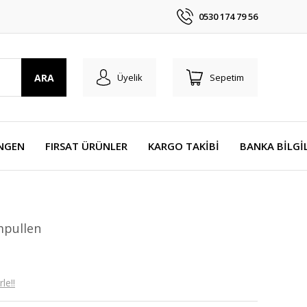
0530 174 79 56
ARA
Üyelik
Sepetim
NGEN
FIRSAT ÜRÜNLER
KARGO TAKİBİ
BANKA BİLGİ
mpullen
le!!