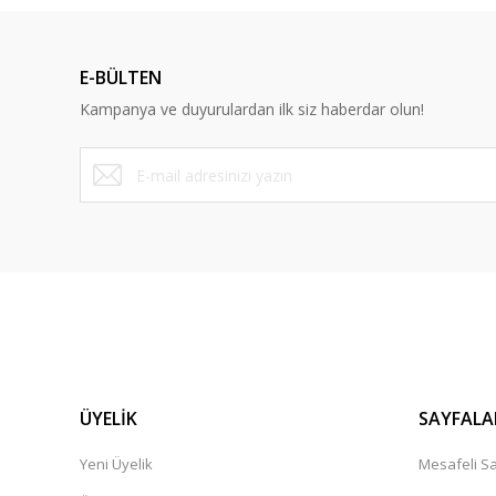
Ürün resmi kalitesiz, bozuk veya görüntülenemiyor.
Ürün açıklamasında eksik bilgiler bulunuyor.
E-BÜLTEN
Ürün bilgilerinde hatalar bulunuyor.
Kampanya ve duyurulardan ilk siz haberdar olun!
Ürün fiyatı diğer sitelerden daha pahalı.
Bu ürüne benzer farklı alternatifler olmalı.
ÜYELİK
SAYFALA
Yeni Üyelik
Mesafeli Sa