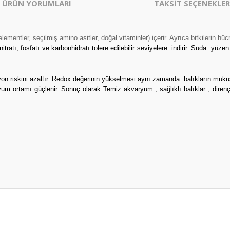
ÜRÜN YORUMLARI
TAKSİT SEÇENEKLER
iz elementler, seçilmiş amino asitler, doğal vitaminler) içerir. Ayrıca bitkilerin
tratı, fosfatı ve karbonhidratı tolere edilebilir seviyelere
indirir. Suda
yüzen 
yon riskini azaltır. Redox değerinin yükselmesi aynı zamanda
balıkların muk
um ortamı güçlenir. Sonuç olarak Temiz akvaryum , sağlıklı balıklar , dirençli 
er konularda yetersiz gördüğünüz noktaları öneri formunu kullanarak tarafım
Bu ürüne ilk yorumu siz yapın!