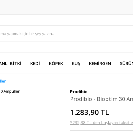
ANLI BİTKİ
KEDİ
KÖPEK
KUŞ
KEMİRGEN
SÜRÜ
llen
Prodibio
Prodibio - Bioptim 30 A
1.283,90 TL
*235,38 TL den başlayan taksitler