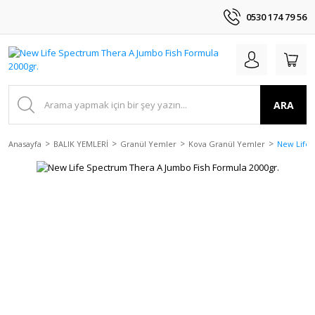
0530 174 79 56
ARA
Anasayfa
BALIK YEMLERİ
Granül Yemler
Kova Granül Yemler
New Life 