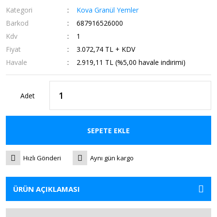
Kategori
Kova Granül Yemler
Barkod
687916526000
Kdv
1
Fiyat
3.072,74 TL + KDV
Havale
2.919,11 TL (%5,00 havale indirimi)
Adet
SEPETE EKLE
Hızlı Gönderi
Aynı gün kargo
ÜRÜN AÇIKLAMASI