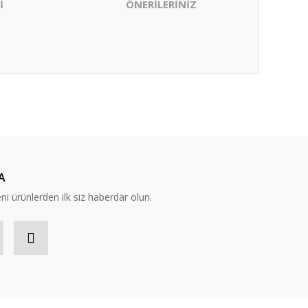
İ
ÖNERİLERİNİZ
ıza iletebilirsiniz.
A
eni ürünlerden ilk siz haberdar olun.