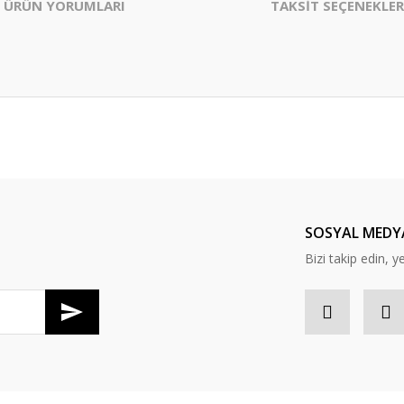
ÜRÜN YORUMLARI
TAKSİT SEÇENEKLER
er konularda yetersiz gördüğünüz noktaları öneri formunu kullanarak tarafım
Bu ürüne ilk yorumu siz yapın!
Yorum Yaz
SOSYAL MEDY
Bizi takip edin, y