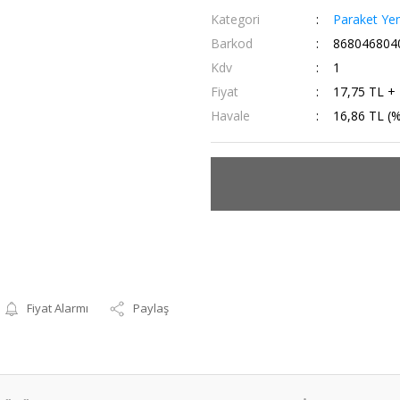
Kategori
Paraket Yem
Barkod
868046804
Kdv
1
Fiyat
17,75 TL +
Havale
16,86 TL (%
Fiyat Alarmı
Paylaş