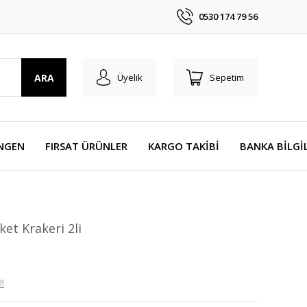
0530 174 79 56
ARA
Üyelik
Sepetim
NGEN
FIRSAT ÜRÜNLER
KARGO TAKİBİ
BANKA BİLGİ
et Krakeri 2li
!