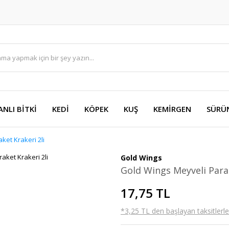
ANLI BİTKİ
KEDİ
KÖPEK
KUŞ
KEMİRGEN
SÜRÜ
ket Krakeri 2li
Gold Wings
Gold Wings Meyveli Parak
17,75 TL
*3,25 TL den başlayan taksitlerle!