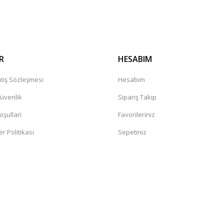
Gönder
R
HESABIM
tış Sözleşmesi
Hesabım
Güvenlik
Sipariş Takip
oşullari
Favorileriniz
er Politikası
Sepetiniz