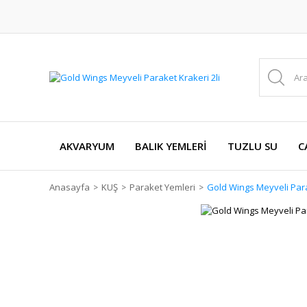
AKVARYUM
BALIK YEMLERİ
TUZLU SU
C
Anasayfa
KUŞ
Paraket Yemleri
Gold Wings Meyveli Para