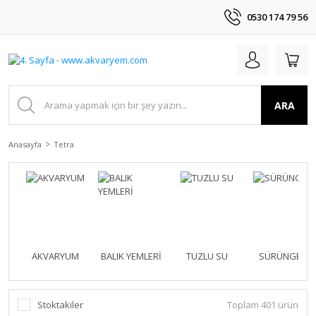
0530 174 79 56
ARA
Anasayfa
Tetra
AKVARYUM
BALIK YEMLERİ
TUZLU SU
SÜRÜNGEN
Stoktakiler
Toplam 401 ürün