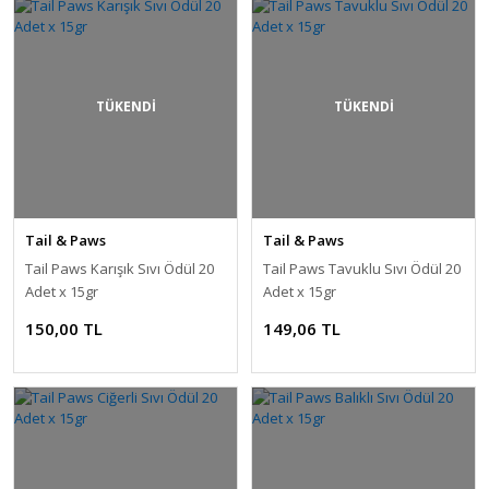
Kepçeler
Kum ve Kayalar
TÜKENDİ
TÜKENDİ
Pipo & Üretim Filtreleri
Soğutucu ve Fanlar
Su Bakım Ürünleri
Tail & Paws
Tail & Paws
Teknik Ekipmanlar
Tail Paws Karışık Sıvı Ödül 20
Tail Paws Tavuklu Sıvı Ödül 20
Adet x 15gr
Adet x 15gr
Temizlik Ekipmanları
150,00 TL
149,06 TL
Tepe & Şelale Filtreler
Testler
Ultraviole
Vitamin - Mineral - Yem Katkısı