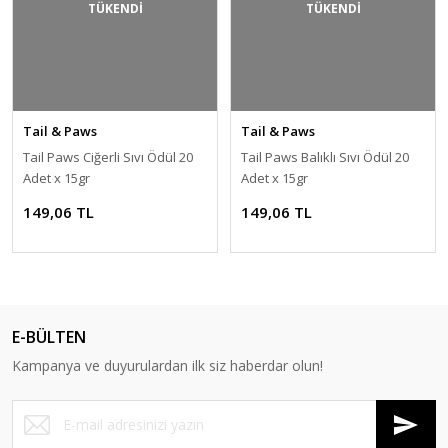
TÜKENDİ
TÜKENDİ
Yavruluk & Üretim Ekipmanları
Yedek Parça
Yemleme Cihazları
Tail & Paws
Tail & Paws
Tail Paws Ciğerli Sıvı Ödül 20
Tail Paws Balıklı Sıvı Ödül 20
Adet x 15gr
Adet x 15gr
149,06 TL
149,06 TL
E-BÜLTEN
Kampanya ve duyurulardan ilk siz haberdar olun!