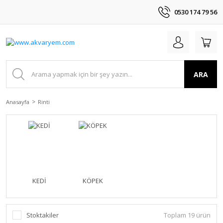
0530 174 79 56
ARA
Anasayfa
Rinti
KEDİ
KÖPEK
Stoktakiler
Toplam 19 ürün