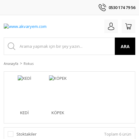
0530 174 79 56
ARA
Anasayfa
Rokus
KEDİ
KÖPEK
Stoktakiler
Toplam 6 ürün