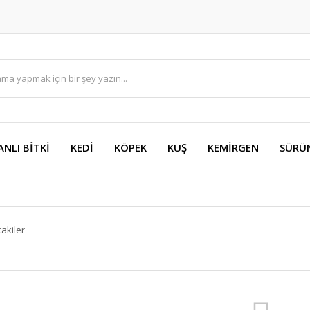
ANLI BİTKİ
KEDİ
KÖPEK
KUŞ
KEMİRGEN
SÜRÜ
takiler