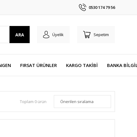
0530 174 79 56
ARA
Üyelik
Sepetim
NGEN
FIRSAT ÜRÜNLER
KARGO TAKİBİ
BANKA BİLGİ
Toplam 0 ürün