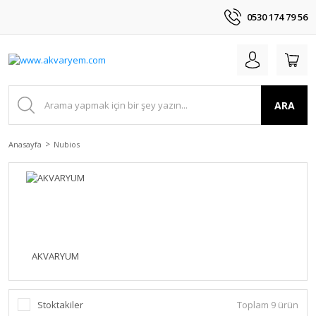
0530 174 79 56
ARA
Anasayfa
Nubios
AKVARYUM
Stoktakiler
Toplam 9 ürün