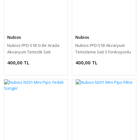
Nubios
Nubios
Nubios FPD-51B 5i Bir Arada
Nubios FPD-51B Akvaryum
Akvaryum Temizlik Seti
Temizleme Seti 5 Fonksiyonlu
400,00 TL
400,00 TL