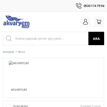
0530 174 79 56
ARA
Anasayfa
Nirox
AKVARYUM
Stoktakiler
Toplam 2 ürün