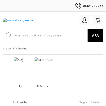
0530 174 79 56
ARA
Anasayfa
Dayang
KUŞ
KEMİRGEN
Stoktakiler
Toplam 2 ürün