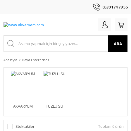
0530 174 79 56
ARA
Anasayfa
Boyd Enterprises
AKVARYUM
TUZLU SU
Stoktakiler
Toplam 6 ürün