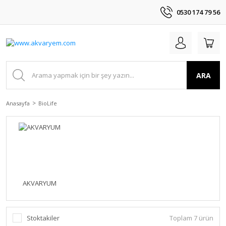
0530 174 79 56
ARA
Anasayfa
BioLife
AKVARYUM
Stoktakiler
Toplam 7 ürün