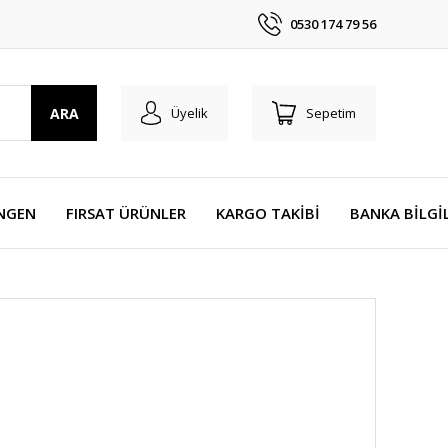
0530 174 79 56
ARA
Üyelik
Sepetim
NGEN
FIRSAT ÜRÜNLER
KARGO TAKİBİ
BANKA BİLGİ