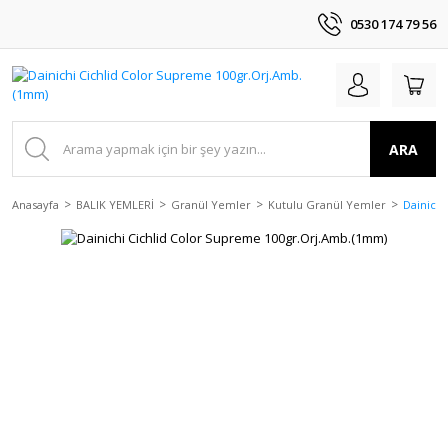
0530 174 79 56
ARA
Anasayfa
BALIK YEMLERİ
Granül Yemler
Kutulu Granül Yemler
Dainich