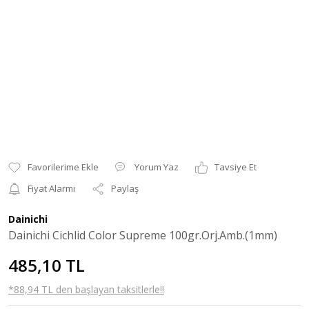
Yorum Yaz
Tavsiye Et
Fiyat Alarmı
Paylaş
Dainichi
Dainichi Cichlid Color Supreme 100gr.Orj.Amb.(1mm)
485,10 TL
*88,94 TL den başlayan taksitlerle!!