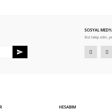
er konularda yetersiz gördüğünüz noktaları öneri formunu kullanarak tarafım
Bu ürüne ilk yorumu siz yapın!
Yorum Yaz
SOSYAL MEDY
Bizi takip edin, y
Gönder
R
HESABIM