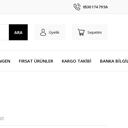
0530 174 79 56
ARA
Üyelik
Sepetim
NGEN
FIRSAT ÜRÜNLER
KARGO TAKİBİ
BANKA BİLGİ
e!!