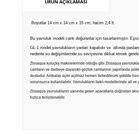
ÜRÜN AÇIKLAMASI
Boyutlar 14 cm x 14 cm x 15 cm, hacim 2,4 lt.
Bu yavruluk modeli canlı doğuranlar için tasarlanmıştır. Eşsi
GL-1 model yavrulukların yanları kapalıdır ve altında pasla
nedenle su değişimlerinde su seviyesine dikkat etmek gerek
Zissaqua kuluçka makinelerinde olduğu gibi Zissaqua yavrulukları
camların ve darbeye dayanıklı gözlük camlarının yapımında po
dostudur. Ambalajı açılır açılmaz hemen farkedilecek şekilde ha
sorunsuzca kullanılabilir. Yavrulukların farklı modellerinde alt ve
Zissaqua yavruluklarını yanında gelen aparatlarla doğrudan akvar
hızlıca temizlenebilir.