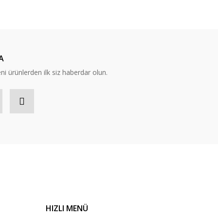
ıza iletebilirsiniz.
A
eni ürünlerden ilk siz haberdar olun.
HIZLI MENÜ