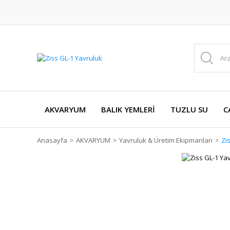
AKVARYUM
BALIK YEMLERİ
TUZLU SU
C
Anasayfa
AKVARYUM
Yavruluk & Üretim Ekipmanları
Zi