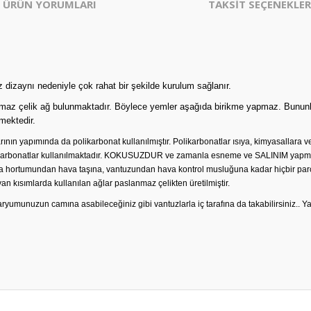
ÜRÜN YORUMLARI
TAKSİT SEÇENEKLER
z dizaynı nedeniyle çok rahat bir şekilde kurulum sağlanır.
nmaz çelik ağ bulunmaktadır. Böylece yemler aşağıda birikme yapmaz. Bununla b
mektedir.
nın yapımında da polikarbonat kullanılmıştır. Polikarbonatlar ısıya, kimyasallara v
likarbonatlar kullanılmaktadır. KOKUSUZDUR ve zamanla esneme ve SALINIM yapmaz
va hortumundan hava taşına, vantuzundan hava kontrol musluğuna kadar hiçbir parç
 yan kısımlarda kullanılan ağlar paslanmaz çelikten üretilmiştir.
yumunuzun camına asabileceğiniz gibi vantuzlarla iç tarafına da takabilirsiniz..
Ya