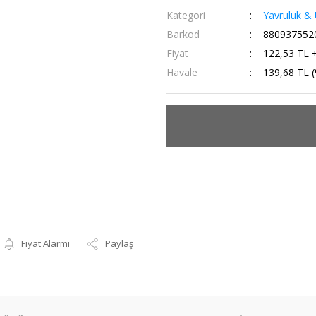
Kategori
Yavruluk & 
Barkod
880937552
Fiyat
122,53 TL 
Havale
139,68 TL (
Fiyat Alarmı
Paylaş