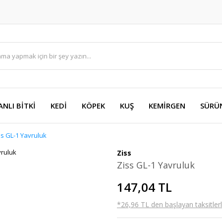
ANLI BİTKİ
KEDİ
KÖPEK
KUŞ
KEMİRGEN
SÜRÜ
ss GL-1 Yavruluk
Ziss
Ziss GL-1 Yavruluk
147,04 TL
*26,96 TL den başlayan taksitlerl