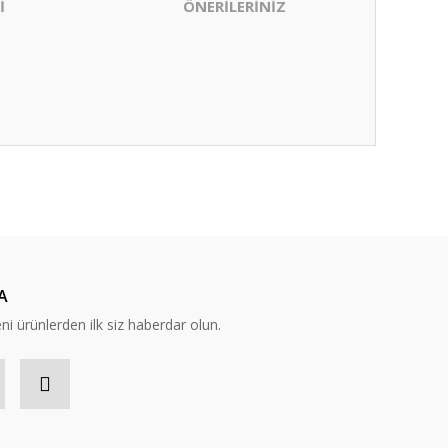
İ
ÖNERİLERİNİZ
ıza iletebilirsiniz.
A
eni ürünlerden ilk siz haberdar olun.