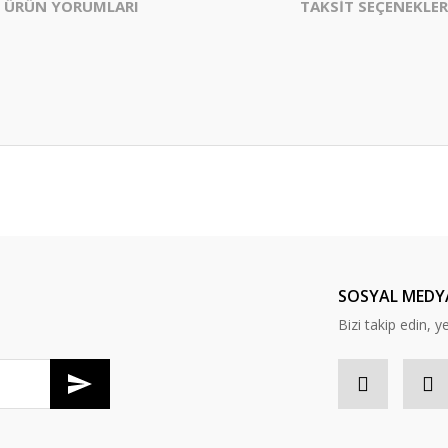
ÜRÜN YORUMLARI
TAKSİT SEÇENEKLER
er konularda yetersiz gördüğünüz noktaları öneri formunu kullanarak tarafım
Bu ürüne ilk yorumu siz yapın!
Yorum Yaz
SOSYAL MEDY
Bizi takip edin, y