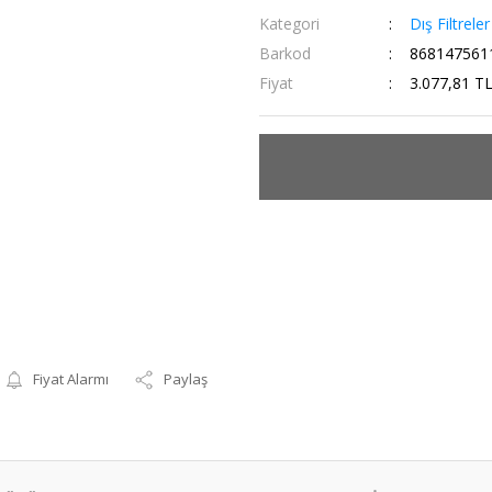
Kategori
Dış Filtreler
Barkod
868147561
Fiyat
3.077,81 T
Fiyat Alarmı
Paylaş