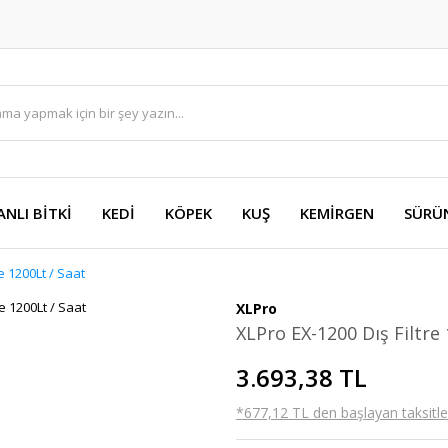
ANLI BİTKİ
KEDİ
KÖPEK
KUŞ
KEMİRGEN
SÜRÜ
e 1200Lt / Saat
XLPro
XLPro EX-1200 Dış Filtre 
3.693,38 TL
*677,12 TL den başlayan taksitler