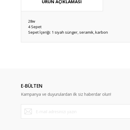
ÜRÜN AÇIKLAMASI
28w
4 Sepet
Sepet İçeriği: 1 siyah sünger, seramik, karbon
Bu ürünün fiyat bilgisi, resim, ürün açıklamalarında ve diğ
Görüş ve önerileriniz için teşekkür ederiz.
Ürün resmi kalitesiz, bozuk veya görüntülenemiyor.
Ürün açıklamasında eksik bilgiler bulunuyor.
E-BÜLTEN
Ürün bilgilerinde hatalar bulunuyor.
Kampanya ve duyurulardan ilk siz haberdar olun!
Ürün fiyatı diğer sitelerden daha pahalı.
Bu ürüne benzer farklı alternatifler olmalı.