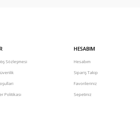
Gönder
R
HESABIM
tış Sözleşmesi
Hesabım
Güvenlik
Sipariş Takip
oşullari
Favorileriniz
er Politikası
Sepetiniz