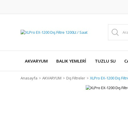
AKVARYUM
BALIK YEMLERİ
TUZLU SU
C
Anasayfa
AKVARYUM
Dış Filtreler
XLPro EX-1200 Dış Filtr