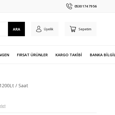
0530 174 79 56
ARA
Üyelik
Sepetim
NGEN
FIRSAT ÜRÜNLER
KARGO TAKİBİ
BANKA BİLGİ
1200Lt / Saat
le!!