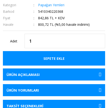
Kategori
Papağan Yemleri
Barkod
5410340220368
Fiyat
842,86 TL + KDV
Havale
800,72 TL (%5,00 havale indirimi)
Adet
SEPETE EKLE
ÜRÜN AÇIKLAMASI
ÜRÜN YORUMLARI
TAKSİT SEÇENEKLERİ