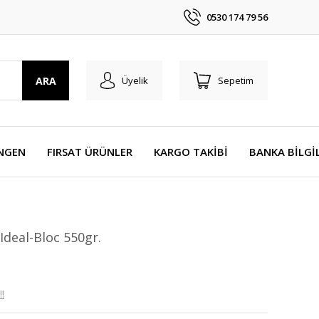
0530 174 79 56
ARA
Üyelik
Sepetim
NGEN
FIRSAT ÜRÜNLER
KARGO TAKİBİ
BANKA BİLGİ
Ideal-Bloc 550gr.
!