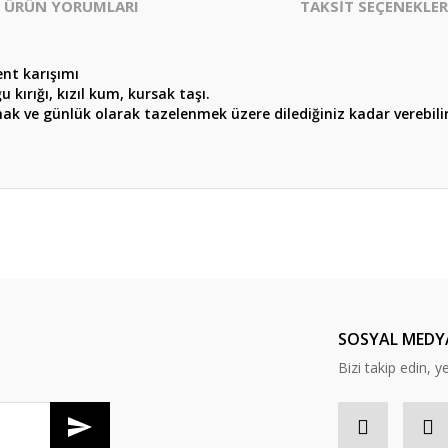
ÜRÜN YORUMLARI
TAKSİT SEÇENEKLER
ent karışımı
u kırığı, kızıl kum, kursak taşı.
ak ve günlük olarak tazelenmek üzere dilediğiniz kadar verebilir
er konularda yetersiz gördüğünüz noktaları öneri formunu kullanarak tarafım
Bu ürüne ilk yorumu siz yapın!
Yorum Yaz
SOSYAL MEDY
Bizi takip edin, y