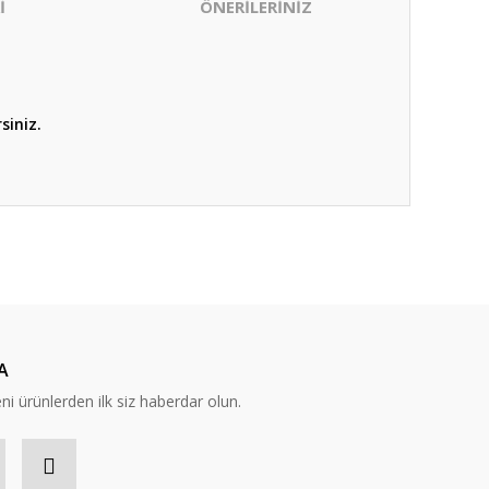
İ
ÖNERİLERİNİZ
siniz.
ıza iletebilirsiniz.
A
eni ürünlerden ilk siz haberdar olun.