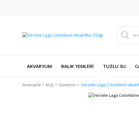
AKVARYUM
BALIK YEMLERİ
TUZLU SU
C
Anasayfa
KUŞ
Güvercin
Versele Laga Colombine Ideal-B