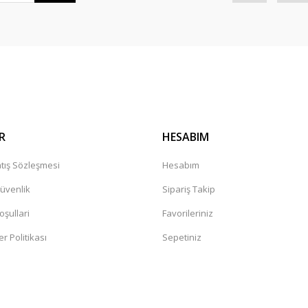
Gönder
R
HESABIM
tış Sözleşmesi
Hesabım
Güvenlik
Sipariş Takip
oşullari
Favorileriniz
er Politikası
Sepetiniz