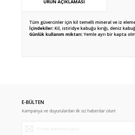
ÜRÜN AÇIKLAMASI
Tüm güvercinler için kil temelli mineral ve iz elem
İçindekiler:
Kil, istiridye kabuğu kırığı, deniz kabuğ
Günlük kullanım miktarı:
Yemle ayrı bir kapta olm
Bu ürünün fiyat bilgisi, resim, ürün açıklamalarında ve diğ
Görüş ve önerileriniz için teşekkür ederiz.
Ürün resmi kalitesiz, bozuk veya görüntülenemiyor.
Ürün açıklamasında eksik bilgiler bulunuyor.
E-BÜLTEN
Ürün bilgilerinde hatalar bulunuyor.
Kampanya ve duyurulardan ilk siz haberdar olun!
Ürün fiyatı diğer sitelerden daha pahalı.
Bu ürüne benzer farklı alternatifler olmalı.